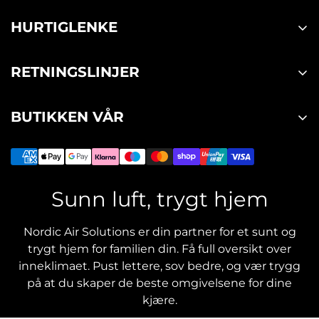
HURTIGLENKE
Handle
RETNINGSLINJER
FAQ
Personvernvilkår
Om oss
BUTIKKEN VÅR
Retur og reklamasjon
Kontakt oss
Kjøp og salgsvilkår
Brukermanualer
Sunn luft, trygt hjem
Nordic Air Solutions er din partner for et sunt og
trygt hjem for familien din. Få full oversikt over
inneklimaet. Pust lettere, sov bedre, og vær trygg
på at du skaper de beste omgivelsene for dine
kjære.