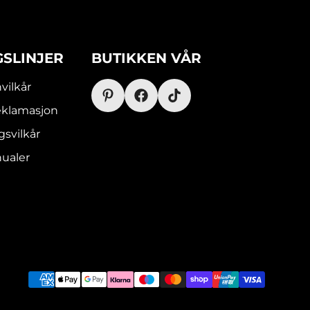
GSLINJER
BUTIKKEN VÅR
vilkår
eklamasjon
gsvilkår
ualer