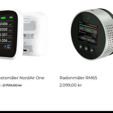
RASK LEGG TIL
RASK LEGG TIL
itetsmåler NordAir One
Radonmåler RM65
kr
Vanlig
2.099,00 kr
2.799,00 kr
pris