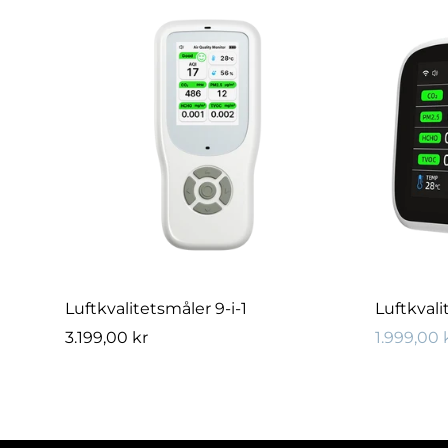
RASK LEGG TIL
Luftkvalitetsmåler 9-i-1
Luftkval
Vanlig
3.199,00 kr
1.999,00 
Salgs
Vanlig
pris
pris
pris